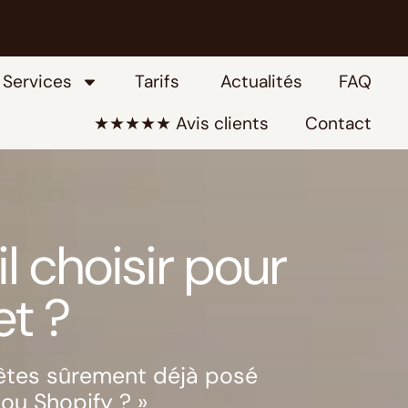
Services
Tarifs
Actualités
FAQ
★★★★★ Avis clients
Contact
l choisir pour
et ?
 êtes sûrement déjà posé
ou Shopify ? »