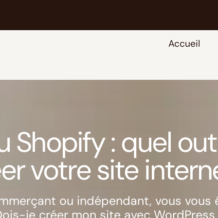
Accueil
Shopify : quel outi
er votre site intern
commerçant ou indépendant, vous vous
 Dois-je créer mon site avec WordPress 