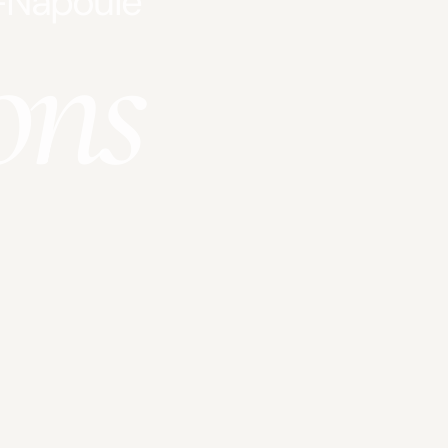
a-Napoule
ons