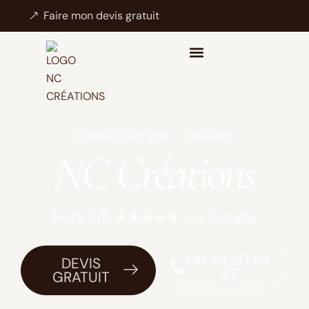
Faire mon devis gratuit
Création site web - Valbonne
NC Créations
Noté 5/5 ★★★★★ sur Google
06 29 30 64
DEVIS
47
GRATUIT