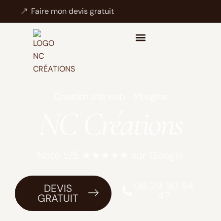
Faire mon devis gratuit
Création site web - Mougins
NC Créations
Noté 5/5 ★★★★★ sur Google
06 29 30 64
DEVIS
47
GRATUIT