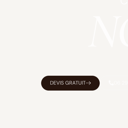
C
NC
DEVIS GRATUIT
06 29