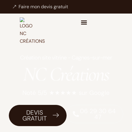
Faire mon devis gratuit
Création site vitrine - Cagnes-sur-mer
NC Créations
Noté 5/5 ★★★★★ sur Google
06 29 30 64
DEVIS
47
GRATUIT