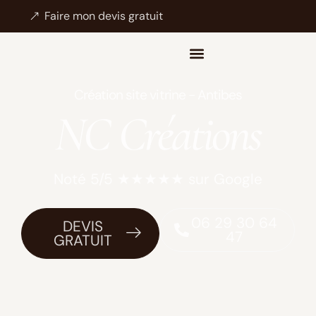
Faire mon devis gratuit
Création site vitrine - Antibes
NC Créations
Noté 5/5 ★★★★★ sur Google
06 29 30 64
DEVIS
47
GRATUIT