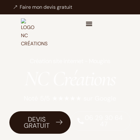
Faire mon devis gratuit
Création site internet - Mougins
NC Créations
Noté 5/5 ★★★★★ sur Google
06 29 30 64
DEVIS
47
GRATUIT