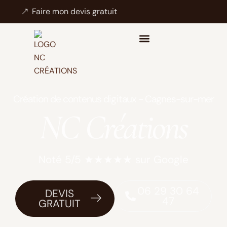
Faire mon devis gratuit
Création de contenus digitaux - Cagnes-sur-mer
NC Créations
Noté 5/5 ★★★★★ sur Google
06 29 30 64
DEVIS
47
GRATUIT