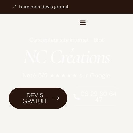
Faire mon devis gratuit
Concepteur site internet - Biot
NC Créations
Noté 5/5 ★★★★★ sur Google
06 29 30 64
DEVIS
47
GRATUIT